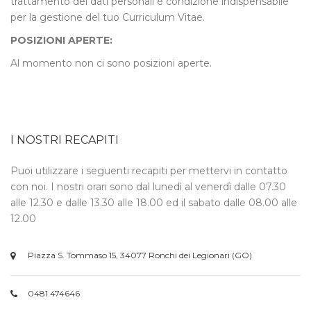
trattamento dei dati personali è condizione indispensabile
per la gestione del tuo Curriculum Vitae.
POSIZIONI APERTE:
Al momento non ci sono posizioni aperte.
I NOSTRI RECAPITI
Puoi utilizzare i seguenti recapiti per mettervi in contatto
con noi. I nostri orari sono dal lunedì al venerdì dalle 07.30
alle 12.30 e dalle 13.30 alle 18.00 ed il sabato dalle 08.00 alle
12.00
Piazza S. Tommaso 15, 34077 Ronchi dei Legionari (GO)
0481 474646