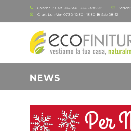
Chiama il:
0481.474646 - 334.2486236
Scrivici
Orari:
Lun-Ven 07.30-12.30 - 13.30-18 Sab 08-12
NEWS